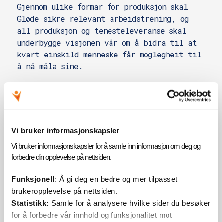
Gjennom ulike formar for produksjon skal
Gløde sikre relevant arbeidstrening, og
all produksjon og tenesteleveranse skal
underbygge visjonen vår om å bidra til at
kvart einskild menneske får moglegheit til
å nå måla sine.
Avdeling Logistikk og service har
arbeidsoppgåver knytt til
logistikkoppgåver, transport,
vaktmeisteroppgåver og matlaging.
Vi bruker informasjonskapsler
Matfag
Vi bruker informasjonskapsler for å samle inn informasjon om deg og
Lagerarbeid på Mjåtveit
forbedre din opplevelse på nettsiden.
Jobbfrukt
Funksjonell:
Å gi deg en bedre og mer tilpasset
Vaktmeisterteneste
brukeropplevelse på nettsiden.
Statistikk:
Samle for å analysere hvilke sider du besøker
Avdelingsleiar for avdeling Logistikk og
for å forbedre vår innhold og funksjonalitet mot
service er
Gry Iren Takle
, tlf.
450 16 218