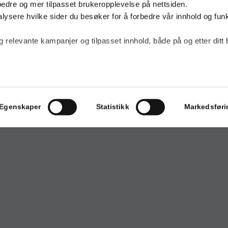
bedre og mer tilpasset brukeropplevelse på nettsiden.
lysere hvilke sider du besøker for å forbedre vår innhold og funk
g relevante kampanjer og tilpasset innhold, både på og etter ditt
esse
Kontakt
vi behandler personopplysninger, se vår
personvernerklæring.
Vi bruker infor
a i samsvar med
Googles retningslinjer for personvern.
Telefon:
+47 56 17 5
Egenskaper
Statistikk
Markedsføri
rekhaug
E-post:
post@glode.n