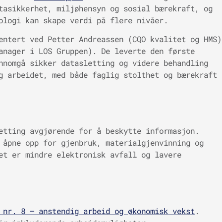
tasikkerhet, miljøhensyn og sosial bærekraft, og
ologi kan skape verdi på flere nivåer.
entert ved Petter Andreassen (CQO kvalitet og HMS)
anager i LOS Gruppen). De leverte den første
nnomgå sikker datasletting og videre behandling
g arbeidet, med både faglig stolthet og bærekraft
etting avgjørende for å beskytte informasjon.
 åpne opp for gjenbruk, materialgjenvinning og
et er mindre elektronisk avfall og lavere
 nr. 8 – anstendig arbeid og økonomisk vekst
.