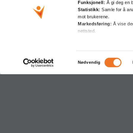
Funksjonell:
Å gi deg en 
Statistikk:
Samle for å ana
mot brukerene.
Markedsføring:
Å vise de
nettsted.
Gløde AS
Adr
For mer informasjon om hvordan 
for å samle inn og behandle dat
Org nr: 928 131 157
PB 97,
Samtykkevalg
Nødvendig
5906 F