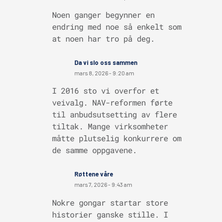
Noen ganger begynner en
endring med noe så enkelt som
at noen har tro på deg.
Da vi slo oss sammen
mars 8, 2026 - 9:20 am
I 2016 sto vi overfor et
veivalg. NAV-reformen førte
til anbudsutsetting av flere
tiltak. Mange virksomheter
måtte plutselig konkurrere om
de samme oppgavene.
Røttene våre
mars 7, 2026 - 9:43 am
Nokre gongar startar store
historier ganske stille. I