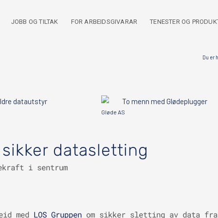
JOBB OG TILTAK
FOR ARBEIDSGIVARAR
TENESTER OG PRODUK
Du er 
Gløde AS
sikker datasletting
ekraft i sentrum
beid med
LOS Gruppen
om sikker sletting av data fra