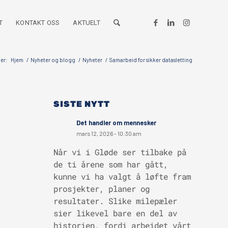
T
KONTAKT OSS
AKTUELT
her:
Hjem
/
Nyheter og blogg
/
Nyheter
/
Samarbeid for sikker datasletting
SISTE NYTT
Det handler om mennesker
mars 12, 2026 - 10:30 am
Når vi i Gløde ser tilbake på
de ti årene som har gått,
kunne vi ha valgt å løfte fram
prosjekter, planer og
resultater. Slike milepæler
sier likevel bare en del av
historien, fordi arbeidet vårt