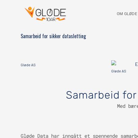
OM GLØDE
Samarbeid for sikker datasletting
Gløde AS
Gløde AS
Samarbeid for 
Med bær
Gløde Data har inngått et spennende samar