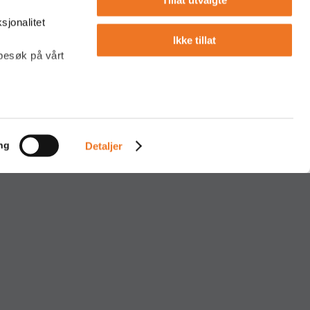
sjonalitet
Ikke tillat
 besøk på vårt
Våre Lokasjonar
masjonskapsler
8 00
Frekhaug og Mjåtveit
ng
Detaljer
o